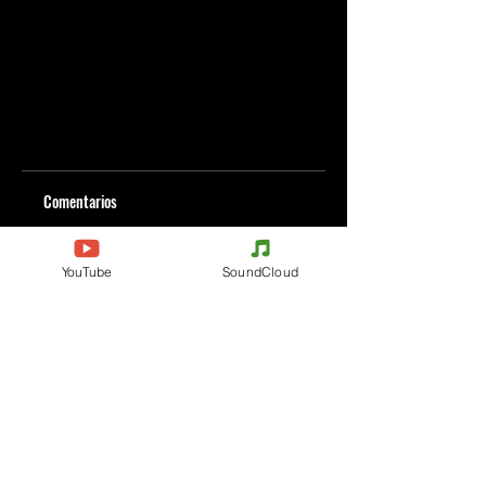
Comentarios
YouTube
SoundCloud
Escribe un comentario
Comparte lo que piensas
Sé el primero en escribir un comentario.
Evenements
Electronic Music
Teknival
Hardcore