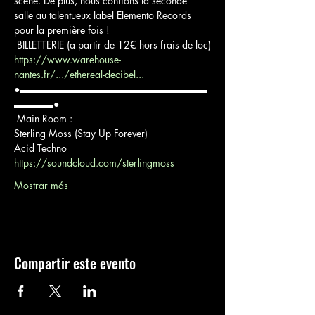
scène. De plus, nous confions la seconde 
salle au talentueux label Elemento Records 
pour la première fois !
https://www.warehouse-
nantes.fr/.../ethereal-decibel...
●▬▬▬▬▬▬▬▬▬▬▬▬▬▬▬▬▬▬▬
▬▬▬▬●
 Main Room :
Sterling Moss (Stay Up Forever)

https://soundcloud.com/sterlingmoss
Mostrar más
Compartir este evento