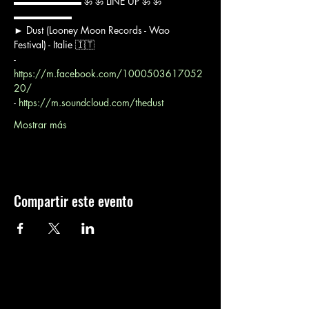
▬▬▬▬▬▬▬ ॐ ॐ LINE UP ॐ ॐ 
▬▬▬▬▬▬
► Dust (Looney Moon Records - Wao 
Festival) - Italie 🇮🇹
- 
https://m.facebook.com/1000503617052
20/
- 
https://m.soundcloud.com/thedust
Mostrar más
Compartir este evento