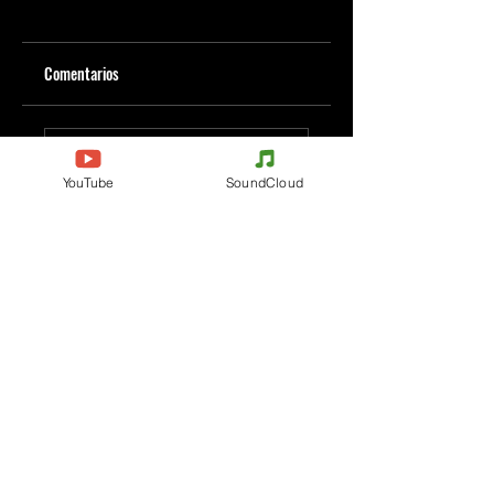
Comentarios
Escribe un comentario
YouTube
SoundCloud
Comparte lo que piensas
Sé el primero en escribir un comentario.
Evenements
Electronic Music
Teknival
Hardcore
Festival de Música
Acidcore
Electrónica
Tekno Tribe
Rave party
Acid Tekno
Free Party
Mental Tekno
Francia
Hardtek
Bélgica
Tribecore
Italia
Mentalcore