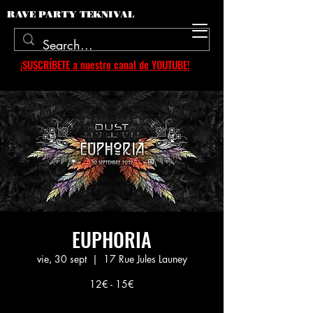
RAVE PARTY TEKNIVAL
¡SUSCRÍBETE a nuestro canal de YOUTUBE!
EUPHORIA
vie, 30 sept
  |  
17 Rue Jules Launey
12€ - 15€