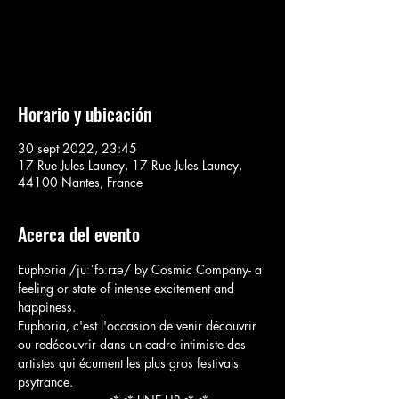
Aucun billet en vente
Voir d'autres événements
Horario y ubicación
30 sept 2022, 23:45
17 Rue Jules Launey, 17 Rue Jules Launey,
44100 Nantes, France
Acerca del evento
Euphoria /juːˈfɔːrɪə/ by Cosmic Company- a 
feeling or state of intense excitement and 
happiness.
Euphoria, c'est l'occasion de venir découvrir 
ou redécouvrir dans un cadre intimiste des 
artistes qui écument les plus gros festivals 
psytrance.