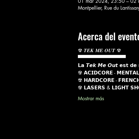
01 mar 2024, 23:50 – 02 
Montpellier, Rue du Lantissa
Acerca del event
☢︎ 𝑻𝑬𝑲 𝑴𝑬 𝑶𝑼𝑻 ☢︎
▀▀▀▀▀▀▀▀▀▀▀▀▀▀
𝗟𝗮 𝙏𝙚𝙠 𝙈𝙚 𝙊𝙪𝙩 𝗲𝘀𝘁 𝗱𝗲 
☢️ 𝗔𝗖𝗜𝗗𝗖𝗢𝗥𝗘 - 𝗠𝗘𝗡𝗧𝗔𝗟
☢️ 𝗛𝗔𝗥𝗗𝗖𝗢𝗥𝗘 - 𝗙𝗥𝗘𝗡𝗖
☢️ 𝗟𝗔𝗦𝗘𝗥𝗦 & 𝗟𝗜𝗚𝗛𝗧 𝗦
Mostrar más