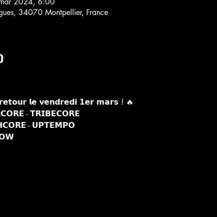
mar 2024, 6:00
rgues, 34070 Montpellier, France
o
𝗲𝘁𝗼𝘂𝗿 𝗹𝗲 𝘃𝗲𝗻𝗱𝗿𝗲𝗱𝗶 𝟭𝗲𝗿 𝗺𝗮𝗿𝘀 ! 🔥
𝗖𝗢𝗥𝗘 - 𝗧𝗥𝗜𝗕𝗘𝗖𝗢𝗥𝗘
𝗖𝗢𝗥𝗘 - 𝗨𝗣𝗧𝗘𝗠𝗣𝗢
𝗢𝗪