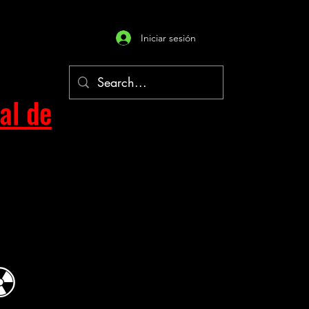
Iniciar sesión
al de
☢︎