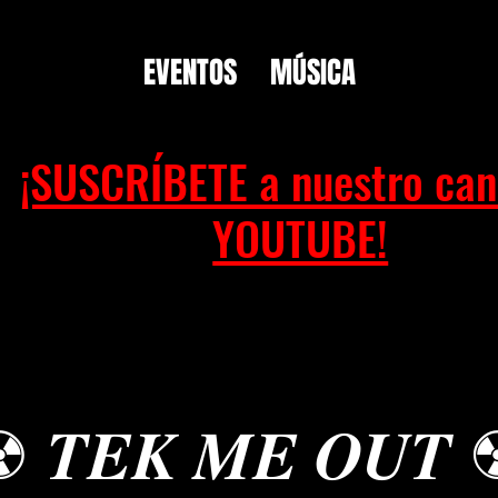
EVENTOS
MÚSICA
¡SUSCRÍBETE a nuestro can
YOUTUBE!
︎ 𝑻𝑬𝑲 𝑴𝑬 𝑶𝑼𝑻 