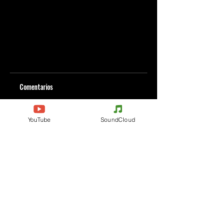
Comentarios
YouTube
SoundCloud
Escribe un comentario
Comparte lo que piensas
Sé el primero en escribir un comentario.
Evenements
Electronic Music
Teknival
Hardcore