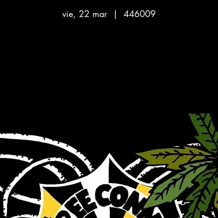
vie, 22 mar
  |  
446009
Aucun billet en vente
Voir d'autres événements