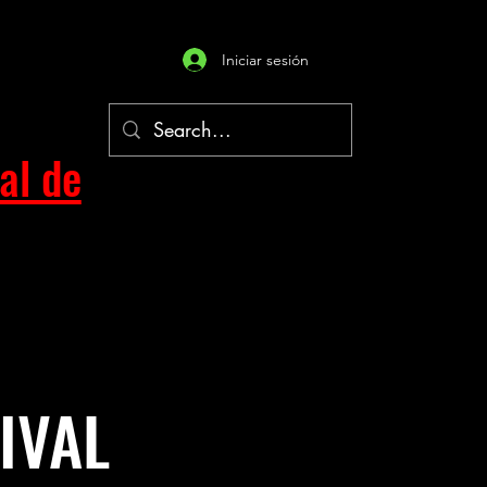
Iniciar sesión
al de
IVAL