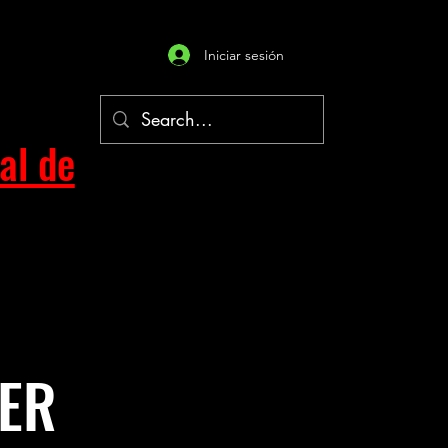
Iniciar sesión
al de
DER