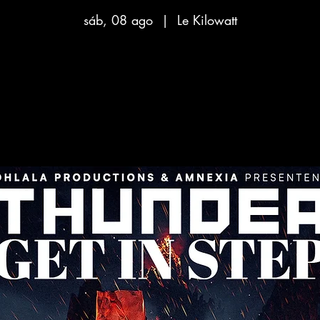
sáb, 08 ago
  |  
Le Kilowatt
Aucun billet en vente
Voir d'autres événements