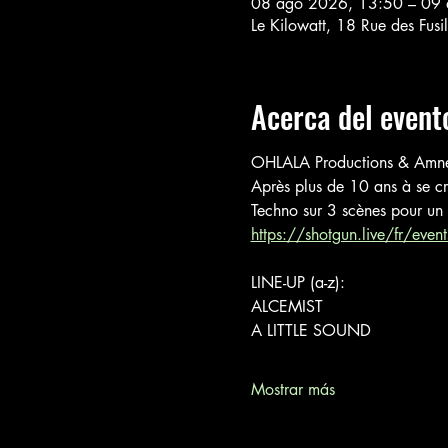
08 ago 2026, 13:50 – 09 
Le Kilowatt, 18 Rue des Fusil
Acerca del event
OHLALA Productions & Amn
Après plus de 10 ans à se c
Techno sur 3 scènes pour un
https://shotgun.live/fr/events
LINE-UP (a-z):
ALCEMIST
A LITTLE SOUND
Mostrar más