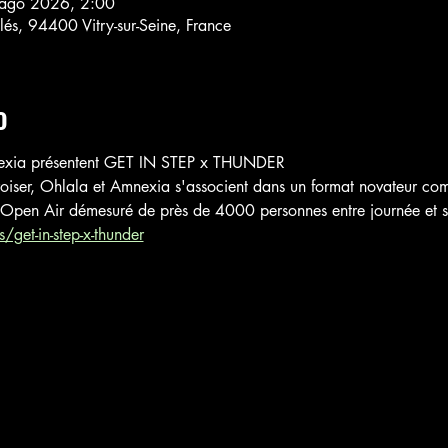
ago 2026, 2:00
lés, 94400 Vitry-sur-Seine, France
o
exia présentent GET IN STEP x THUNDER
roiser, Ohlala et Amnexia s'associent dans un format novateur co
 Open Air démesuré de près de 4000 personnes entre journée et s
/get-in-step-x-thunder