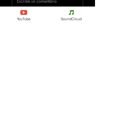
Escribe un comentario
Comparte lo que piensas
YouTube
SoundCloud
Sé el primero en escribir un comentario.
Evenements
Electronic Music
Teknival
Hardcore
Festival de Música
Acidcore
Electrónica
Tekno Tribe
Rave party
Acid Tekno
Free Party
Mental Tekno
Francia
Hardtek
Bélgica
Tribecore
Italia
Mentalcore
Alemania
Hard Techno
Chequia
Dark minimal
España
Psychédélic Trance
Países Bajos
Progressive Trance
Contact