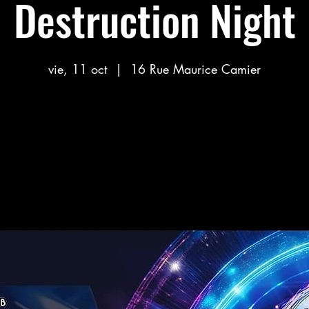
Destruction Night
vie, 11 oct
  |  
16 Rue Maurice Camier
Aucun billet en vente
Voir d'autres événements