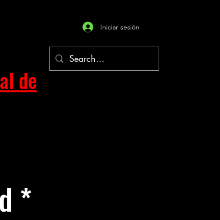
Iniciar sesión
al de
d *