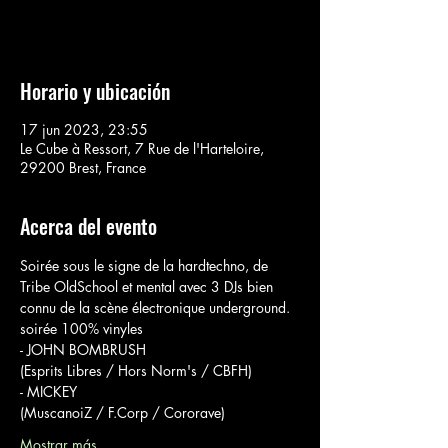
Voir d'autres événements
Horario y ubicación
17 jun 2023, 23:55
Le Cube à Ressort, 7 Rue de l'Harteloire,
29200 Brest, France
Acerca del evento
Soirée sous le signe de la hardtechno, de 
Tribe OldSchool et mental avec 3 DJs bien 
connu de la scène électronique underground.
soirée 100% vinyles 
- JOHN BOMBRUSH
(Esprits Libres / Hors Norm's / CBFH)
- MICKEY
(MuscanoiZ / F.Corp / Cororave)
Mostrar más