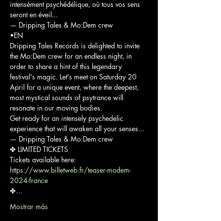
intensément psychédélique, où tous vos sens 
seront en éveil...

— Dripping Tales & Mo:Dem crew
•EN

Dripping Tales Records is delighted to invite 
the Mo:Dem crew for an endless night, in 
order to share a hint of this legendary 
festival's magic. Let's meet on Saturday 20 
April for a unique event, where the deepest, 
most mystical sounds of psytrance will 
resonate in our moving bodies.

Get ready for an intensely psychedelic 
experience that will awaken all your senses...

— Dripping Tales & Mo:Dem crew
✤ LIMITED TICKETS

Tickets available here: 
https://www.billetweb.fr/teaser-modem-
2024-france
✤…
Mostrar más