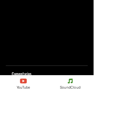
Comentarios
YouTube
SoundCloud
Escribe un comentario
Comparte lo que piensas
Sé el primero en escribir un comentario.