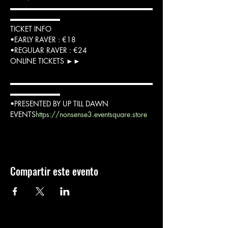
▬▬▬▬▬▬▬▬▬▬▬▬▬▬▬▬▬▬▬▬
▬▬▬▬▬▬▬

TICKET INFO
•EARLY RAVER : €18

•REGULAR RAVER : €24
▬▬▬▬▬▬▬▬▬▬▬▬▬▬▬▬▬▬▬▬
▬▬▬▬▬▬▬

•PRESENTED BY UP TILL DAWN 
EVENTS
https://nonsense3.eventsquare.store
Compartir este evento