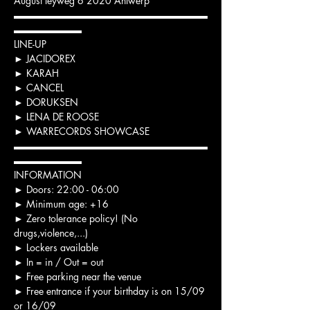
August leyweg 6 2020 Antwerp

▬▬▬▬▬▬▬▬▬▬▬▬▬▬▬▬▬▬▬▬
▬▬▬▬▬▬▬

LINE-UP

► JACIDOREX

► KARAH

► CANCEL

► DORUKSEN

► LENA DE ROOSE

► WARRECORDS SHOWCASE

▬▬▬▬▬▬▬▬▬▬▬▬▬▬▬▬▬▬▬▬
▬▬▬▬▬▬▬

INFORMATION

► Doors: 22:00 - 06:00

► Minimum age: +16

► Zero tolerance policy! (No 
drugs,violence,...)

► Lockers available

► In = in / Out = out

► Free parking near the venue

► Free entrance if your birthday is on 15/09 
or 16/09
