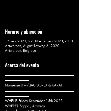
Aucun billet en vente
Voir d'autres événements
Horario y ubicación
15 sept 2023, 22:00 – 16 sept 2023, 6:00
Antwerpen, August Leyweg 6, 2020
Antwerpen, Belgique
Acerca del evento
▬▬▬▬▬▬▬▬▬▬▬▬▬▬▬▬▬▬▬▬
▬▬▬▬▬▬▬

Nonsense III w/ JACIDOREX & KARAH

▬▬▬▬▬▬▬▬▬▬▬▬▬▬▬▬▬▬▬▬
▬▬▬▬▬▬▬

WHEN? Friday September 15th 2023

WHERE? Zappa , Antwerp
