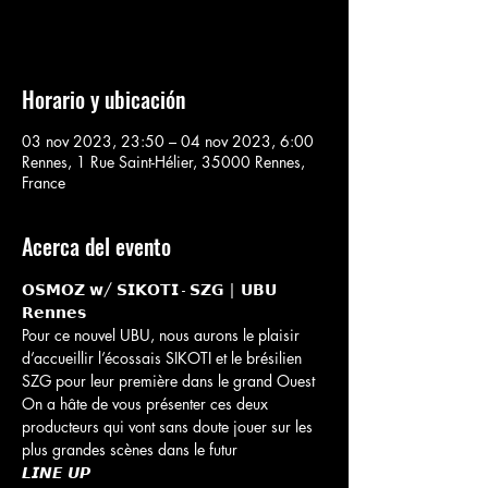
Voir d'autres événements
Horario y ubicación
03 nov 2023, 23:50 – 04 nov 2023, 6:00
Rennes, 1 Rue Saint-Hélier, 35000 Rennes,
France
Acerca del evento
𝗢𝗦𝗠𝗢𝗭 𝘄/ 𝗦𝗜𝗞𝗢𝗧𝗜 - 𝗦𝗭𝗚 | 𝗨𝗕𝗨 
𝗥𝗲𝗻𝗻𝗲𝘀
Pour ce nouvel UBU, nous aurons le plaisir 
d’accueillir l’écossais SIKOTI et le brésilien 
SZG pour leur première dans le grand Ouest 
On a hâte de vous présenter ces deux 
producteurs qui vont sans doute jouer sur les 
plus grandes scènes dans le futur 
𝙇𝙄𝙉𝙀 𝙐𝙋