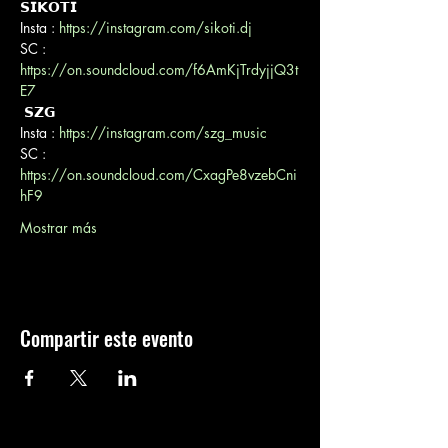
𝗦𝗜𝗞𝗢𝗧𝗜

Insta : 
https://instagram.com/sikoti.dj
SC : 
https://on.soundcloud.com/f6AmKjTrdyjjQ3t
E7
 𝗦𝗭𝗚

Insta : 
https://instagram.com/szg_music
SC : 
https://on.soundcloud.com/CxagPe8vzebCni
hF9
Mostrar más
Compartir este evento