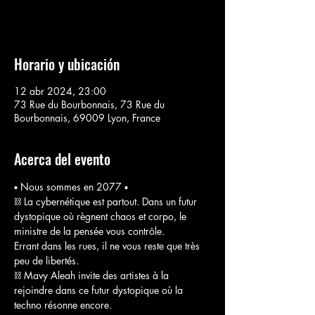
Voir d'autres événements
Horario y ubicación
12 abr 2024, 23:00
73 Rue du Bourbonnais, 73 Rue du
Bourbonnais, 69009 Lyon, France
Acerca del evento
▪️ Nous sommes en 2077 ▪️
⛓️ La cybernétique est partout. Dans un futur 
dystopique où règnent chaos et corpo, le 
ministre de la pensée vous contrôle.
Errant dans les rues, il ne vous reste que très 
peu de libertés. 
⛓️ Mavy Aleah invite des artistes à la 
rejoindre dans ce futur dystopique où la 
techno résonne encore. 