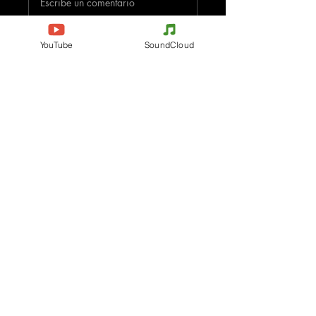
Escribe un comentario
Comparte lo que piensas
YouTube
SoundCloud
Sé el primero en escribir un comentario.
Evenements
Electronic Music
Teknival
Hardcore
Festival de Música
Acidcore
Electrónica
Tekno Tribe
Rave party
Acid Tekno
Free Party
Mental Tekno
Francia
Hardtek
Bélgica
Tribecore
Italia
Mentalcore
Alemania
Hard Techno
Chequia
Dark minimal
España
Psychédélic Trance
Países Bajos
Progressive Trance
Contact