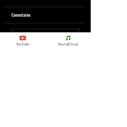
Comentarios
Escribe un comentario
YouTube
SoundCloud
Comparte lo que piensas
Sé el primero en escribir un comentario.
Evenements
Electronic Music
Teknival
Hardcore
Festival de Música
Acidcore
Electrónica
Tekno Tribe
Rave party
Acid Tekno
Free Party
Mental Tekno
Francia
Hardtek
Bélgica
Tribecore
Italia
Mentalcore
Alemania
Hard Techno