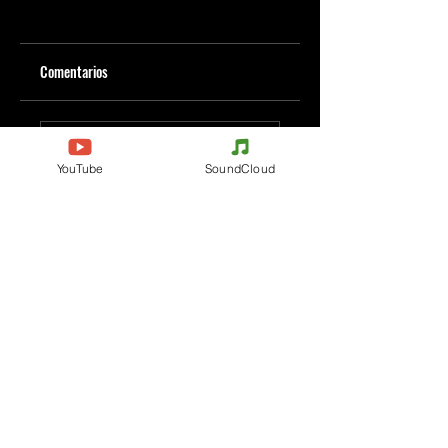
Comentarios
Escribe un comentario
YouTube
SoundCloud
Comparte lo que piensas
Sé el primero en escribir un comentario.
Evenements
Electronic Music
Teknival
Hardcore
Festival de Música
Acidcore
Electrónica
Tekno Tribe
Rave party
Acid Tekno
Free Party
Mental Tekno
Francia
Hardtek
Bélgica
Tribecore
Italia
Mentalcore