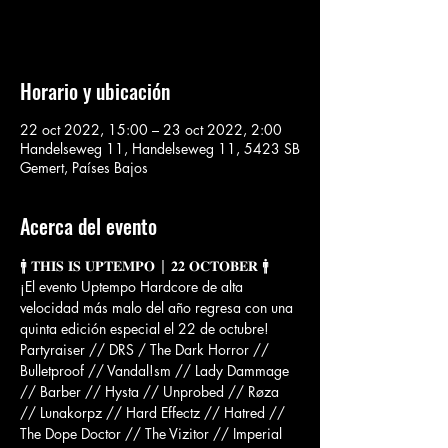
Ver otros eventos
Horario y ubicación
22 oct 2022, 15:00 – 23 oct 2022, 2:00
Handelseweg 11, Handelseweg 11, 5423 SB
Gemert, Países Bajos
Acerca del evento
🚹 𝐓𝐇𝐈𝐒 𝐈𝐒 𝐔𝐏𝐓𝐄𝐌𝐏𝐎 | 𝟐𝟐 𝐎𝐂𝐓𝐎𝐁𝐄𝐑 🚹
¡El evento Uptempo Hardcore de alta 
velocidad más malo del año regresa con una 
quinta edición especial el 22 de octubre!
Partyraiser // DRS / The Dark Horror // 
Bulletproof // Vandal!sm // Lady Dammage 
// Barber // Hysta // Unprobed // Røza 
// Lunakorpz // Hard Effectz // Hatred // 
The Dope Doctor // The Vizitor // Imperial 