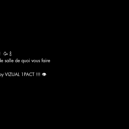
 🥳 🍾 
 salle de quoi vous faire 
y VIZUAL 1PACT !!! 👁️ 