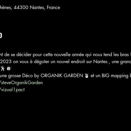
thènes, 44300 Nantes, France
o
 de se décider pour cette nouvelle année qui nous tend les bras ! 
2023 on vous à dégoter un nouvel endroit sur Nantes , une grande
 🕺 🪩 
oit une grosse Déco by ORGANIK GARDEN 🪴 et un BIG mapping b
/steveOrganikGarden
vizual1pact