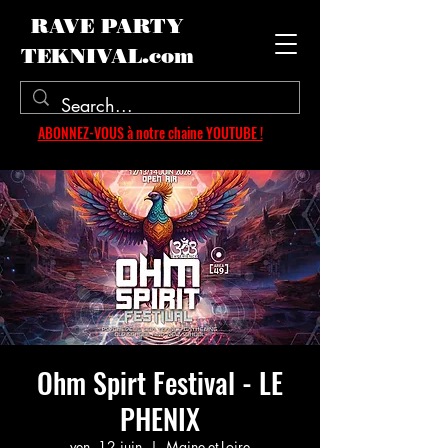
RAVE PARTY
TEKNIVAL.com
ABONNEZ-VOUS à notre chaine YOUTUBE !
Ohm Spirt Festival - LE
PHENIX
ven. 12 juin
  |  
Maine-et-Loire