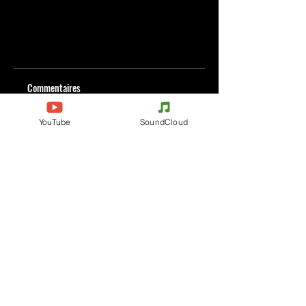
Commentaires
YouTube
SoundCloud
Rédigez un commentaire...
Partagez vos idées
Soyez le premier à rédiger un commentaire.
Evenements
Electronic Music
Teknival
Hardcore
Electronic Music Festival
Acidcore
Rave party
Tekno Tribe
Free Party
Acid Tekno