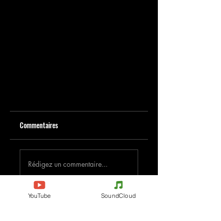
Commentaires
Rédigez un commentaire...
Partagez vos idées
YouTube
SoundCloud
Soyez le premier à rédiger un commentaire.