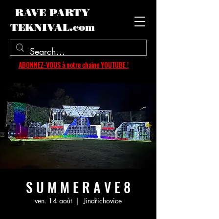
RAVE PARTY
TEKNIVAL.com
ABONNEZ-VOUS à notre chaine YOUTUBE !
S U M M E R A V E 8
ven. 14 août
  |  
Jindřichovice