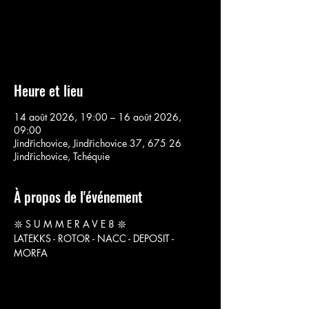
Aucun billet en vente
Voir d'autres événements
Heure et lieu
14 août 2026, 19:00 – 16 août 2026,
09:00
Jindřichovice, Jindřichovice 37, 675 26
Jindřichovice, Tchéquie
À propos de l'événement
𖤓 S U M M E R A V E 8 𖤓
LATEKKS - ROTOR - NACC - DEPOSIT - 
MORFA