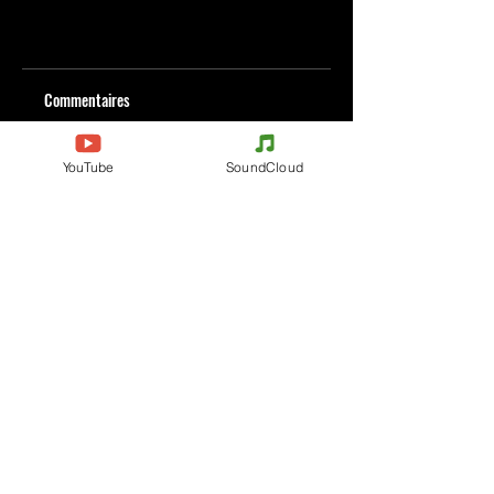
Commentaires
YouTube
SoundCloud
Rédigez un commentaire...
Partagez vos idées
Soyez le premier à rédiger un commentaire.
Evenements
Electronic Music
Teknival
Hardcore
Electronic Music Festival
Acidcore
Rave party
Tekno Tribe
Free Party
Acid Tekno
France
Mental Tekno
Belgique
Hardtek
Italie
Tribecore