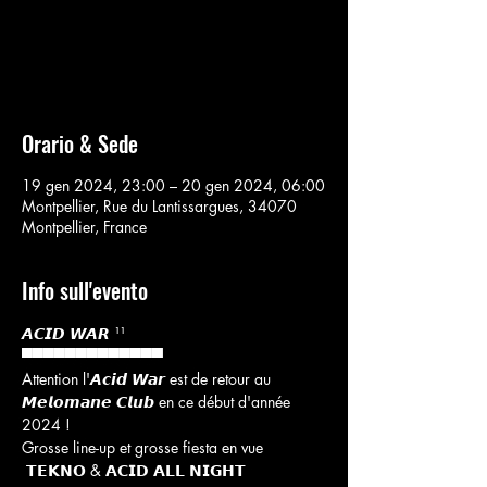
Aucun billet en vente
Voir d'autres événements
Orario & Sede
19 gen 2024, 23:00 – 20 gen 2024, 06:00
Montpellier, Rue du Lantissargues, 34070
Montpellier, France
Info sull'evento
𝘼𝘾𝙄𝘿 𝙒𝘼𝙍 ¹¹ 

▀▀▀▀▀▀▀▀▀▀▀▀▀
Attention l'𝘼𝙘𝙞𝙙 𝙒𝙖𝙧 est de retour au 
𝙈𝙚𝙡𝙤𝙢𝙖𝙣𝙚 𝘾𝙡𝙪𝙗 en ce début d'année 
2024 !

Grosse line-up et grosse fiesta en vue 
 𝗧𝗘𝗞𝗡𝗢 & 𝗔𝗖𝗜𝗗 𝗔𝗟𝗟 𝗡𝗜𝗚𝗛𝗧
