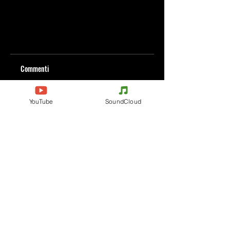
Commenti
YouTube
SoundCloud
Scrivi un commento
Condividi i tuoi pensieri
Scrivi il primo commento.
Evènements
Electronic Music
Teknival
Hardcore
festival di musica
Acidcore
elettronica
Tekno Tribe
Rave party
Acid Tekno