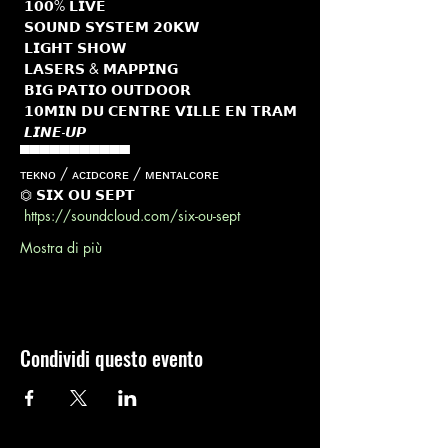
 𝟭𝟬𝟬% 𝗟𝗜𝗩𝗘

 𝗦𝗢𝗨𝗡𝗗 𝗦𝗬𝗦𝗧𝗘𝗠 𝟮𝟬𝗞𝗪

 𝗟𝗜𝗚𝗛𝗧 𝗦𝗛𝗢𝗪

 𝗟𝗔𝗦𝗘𝗥𝗦 & 𝗠𝗔𝗣𝗣𝗜𝗡𝗚
 𝗕𝗜𝗚 𝗣𝗔𝗧𝗜𝗢 𝗢𝗨𝗧𝗗𝗢𝗢𝗥

 𝟭𝟬𝗠𝗜𝗡 𝗗𝗨 𝗖𝗘𝗡𝗧𝗥𝗘 𝗩𝗜𝗟𝗟𝗘 𝗘𝗡 𝗧𝗥𝗔𝗠
 𝙇𝙄𝙉𝙀-𝙐𝙋 

▀▀▀▀▀▀▀▀▀▀▀

ᴛᴇᴋɴᴏ / ᴀᴄɪᴅᴄᴏʀᴇ / ᴍᴇɴᴛᴀʟᴄᴏʀᴇ
⏣ 𝗦𝗜𝗫 𝗢𝗨 𝗦𝗘𝗣𝗧

https://soundcloud.com/six-ou-sept
Mostra di più
Condividi questo evento