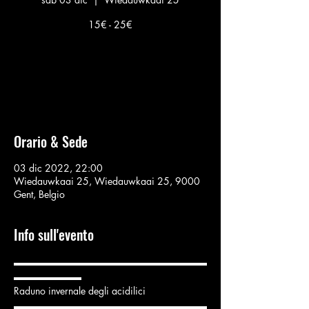
15€ - 25€
Nessun biglietto in vendita
Vedi altri eventi
Orario & Sede
03 dic 2022, 22:00
Wiedauwkaai 25, Wiedauwkaai 25, 9000
Gent, Belgio
Info sull'evento
▬▬▬▬▬▬▬▬▬▬▬▬▬▬▬▬▬▬▬▬
▬▬▬▬▬▬▬
Raduno invernale degli acidilici
▬▬▬▬▬▬▬▬▬▬▬▬▬▬▬▬▬▬▬▬