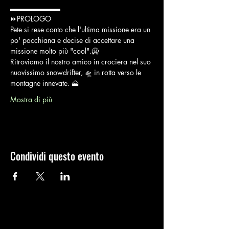
▬▬▬▬▬▬▬
⏩PROLOGO
Pete si rese conto che l'ultima missione era un 
po' pacchiana e decise di accettare una 
missione molto più "cool".🥶
Ritroviamo il nostro amico in crociera nel suo 
nuovissimo snowdrifter, 🛸 in rotta verso le 
montagne innevate. 🗻
Mostra di più
Condividi questo evento