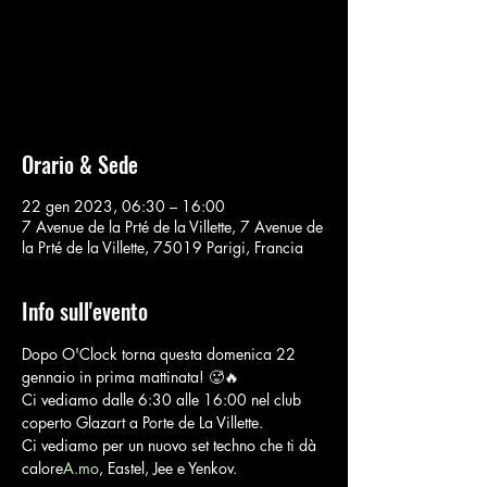
Nessun biglietto in vendita
Vedi altri eventi
Orario & Sede
22 gen 2023, 06:30 – 16:00
7 Avenue de la Prté de la Villette, 7 Avenue de
la Prté de la Villette, 75019 Parigi, Francia
Info sull'evento
Dopo O'Clock torna questa domenica 22 
gennaio in prima mattinata! 🥵🔥
Ci vediamo dalle 6:30 alle 16:00 nel club 
coperto Glazart a Porte de La Villette.
Ci vediamo per un nuovo set techno che ti dà 
calore
A.mo
, Eastel, Jee e Yenkov.