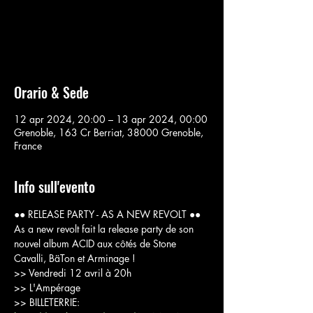
Aucun billet en vente
Voir d'autres événements
Orario & Sede
12 apr 2024, 20:00 – 13 apr 2024, 00:00
Grenoble, 163 Cr Berriat, 38000 Grenoble,
France
Info sull'evento
●● RELEASE PARTY - AS A NEW REVOLT ●●
As a new revolt fait la release party de son 
nouvel album ACID aux côtés de Stone 
Cavalli, BäTon et Arminage !
>> Vendredi 12 avril à 20h
>> L'Ampérage
>> BILLETERRIE: 