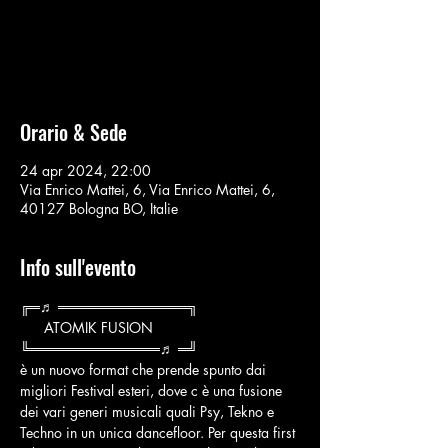
Aucun billet en vente
Voir d'autres événements
Orario & Sede
24 apr 2024, 22:00
Via Enrico Mattei, 6, Via Enrico Mattei, 6,
40127 Bologna BO, Italie
Info sull'evento
╔═♬ ═════════════╗
      ATOMIK FUSION 
╚═════════════♬ ═╝
è un nuovo format che prende spunto dai 
migliori Festival esteri, dove c è una fusione 
dei vari generi musicali quali Psy, Tekno e 
Techno in un unica dancefloor. Per questa first 