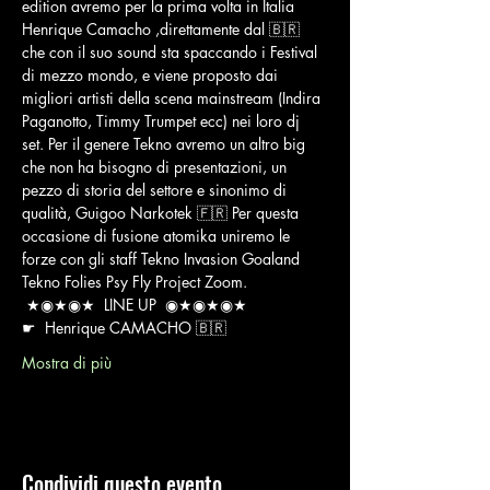
edition avremo per la prima volta in Italia 
Henrique Camacho ,direttamente dal 🇧🇷 
che con il suo sound sta spaccando i Festival 
di mezzo mondo, e viene proposto dai 
migliori artisti della scena mainstream (Indira 
Paganotto, Timmy Trumpet ecc) nei loro dj 
set. Per il genere Tekno avremo un altro big 
che non ha bisogno di presentazioni, un 
pezzo di storia del settore e sinonimo di 
qualità, Guigoo Narkotek 🇫🇷 Per questa 
occasione di fusione atomika uniremo le 
forze con gli staff Tekno Invasion Goaland 
Tekno Folies Psy Fly Project Zoom.   
 ★◉★◉★  LINE UP  ◉★◉★◉★  
☛  Henrique CAMACHO 🇧🇷 
Mostra di più
Condividi questo evento