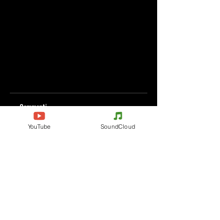
Commenti
YouTube
SoundCloud
Scrivi un commento
Condividi i tuoi pensieri
Scrivi il primo commento.