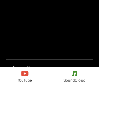
Commenti
YouTube
SoundCloud
Scrivi un commento
Condividi i tuoi pensieri
Scrivi il primo commento.