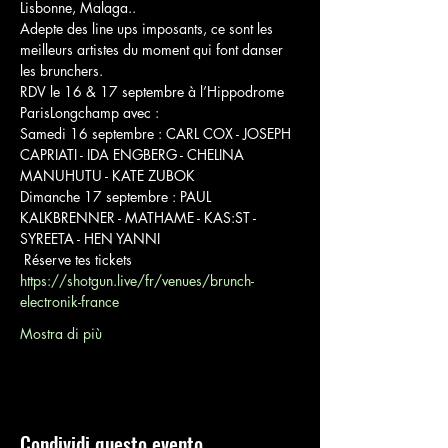
Lisbonne, Malaga..

Adepte des line ups imposants, ce sont les 
meilleurs artistes du moment qui font danser 
les brunchers.
RDV le 16 & 17 septembre à l’Hippodrome 
ParisLongchamp avec :
Samedi 16 septembre : CARL COX - JOSEPH 
CAPRIATI - IDA ENGBERG - CHELINA 
MANUHUTU - KATE ZUBOK
Dimanche 17 septembre : PAUL 
KALKBRENNER - MATHAME - KAS:ST - 
SYREETA - HEN YANNI
https://shotgun.live/fr/venues/brunch-
electronik-france
Mostra di più
Condividi questo evento