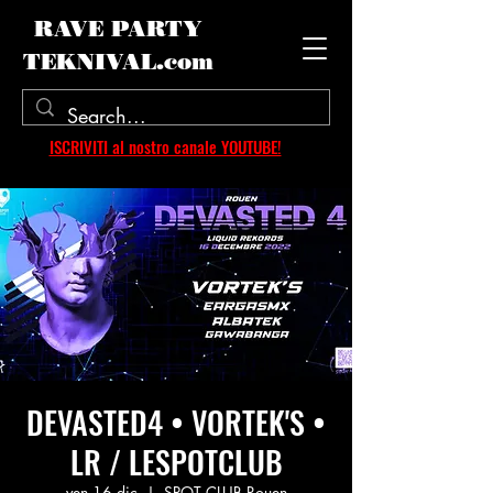
RAVE PARTY
TEKNIVAL.com
ISCRIVITI al nostro canale YOUTUBE!
DEVASTED4 • VORTEK'S •
LR / LESPOTCLUB
ven 16 dic
  |  
SPOT CLUB Rouen