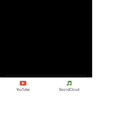
Commenti
YouTube
SoundCloud
Scrivi un commento
Condividi i tuoi pensieri