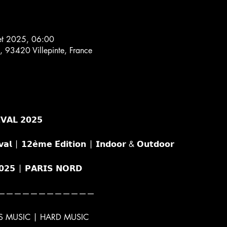
et 2025, 06:00
, 93420 Villepinte, France
𝗩𝗔𝗟 𝟮𝟬𝟮𝟱
𝗶𝘃𝗮𝗹 | 𝟭𝟮𝗲̀𝗺𝗲 𝗘́𝗱𝗶𝘁𝗶𝗼𝗻 | 𝗜𝗻𝗱𝗼𝗼𝗿 & 𝗢𝘂𝘁𝗱𝗼𝗼𝗿
𝟬𝟮𝟱 | 𝗣𝗔𝗥𝗜𝗦 𝗡𝗢𝗥𝗗
————————————
S MUSIC | HARD MUSIC