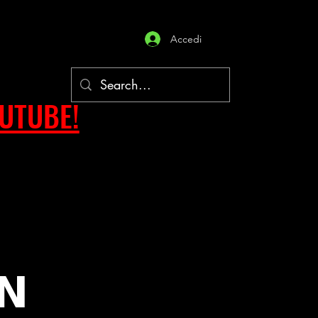
Accedi
OUTUBE!
𝗡