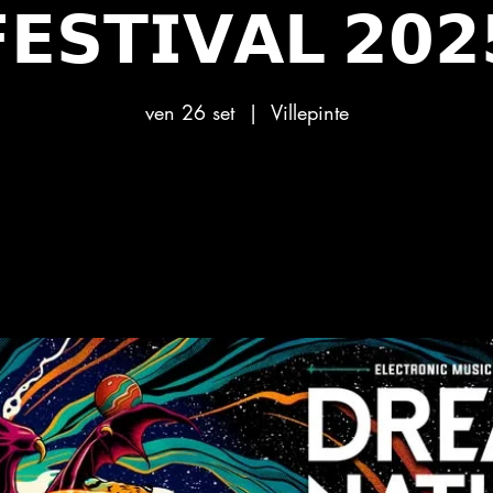
𝗘𝗦𝗧𝗜𝗩𝗔𝗟 𝟮𝟬𝟮
ven 26 set
  |  
Villepinte
Aucun billet en vente
Voir d'autres événements