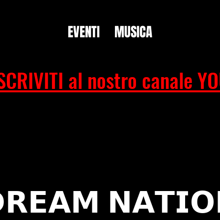
EVENTI
MUSICA
SCRIVITI al nostro canale Y
𝗥𝗘𝗔𝗠 𝗡𝗔𝗧𝗜𝗢