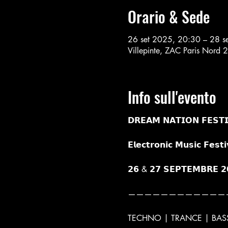
Orario & Sede
26 set 2025, 20:30 – 28 s
Villepinte, ZAC Paris Nord 2
Info sull'evento
𝗗𝗥𝗘𝗔𝗠 𝗡𝗔𝗧𝗜𝗢𝗡 𝗙𝗘𝗦𝗧𝗜
𝗘𝗹𝗲𝗰𝘁𝗿𝗼𝗻𝗶𝗰 𝗠𝘂𝘀𝗶𝗰 𝗙𝗲𝘀𝘁
𝟮𝟲 & 𝟮𝟳 𝗦𝗘𝗣𝗧𝗘𝗠𝗕𝗥𝗘 𝟮
————————————
TECHNO | TRANCE | BAS