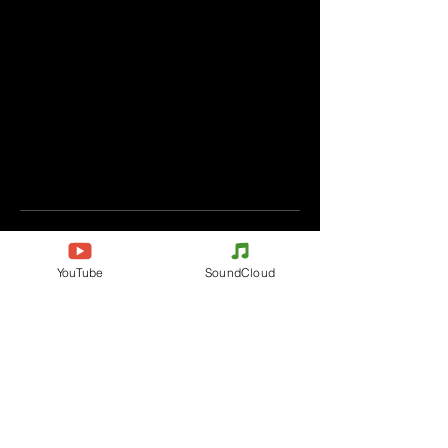
Commenti
YouTube
SoundCloud
Scrivi un commento
Condividi i tuoi pensieri
Scrivi il primo commento.