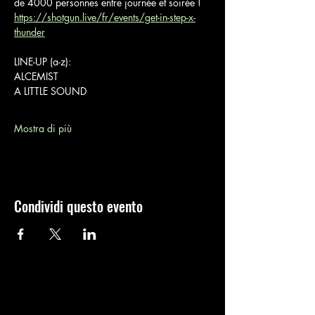
de 4000 personnes entre journée et soirée !
https://shotgun.live/fr/events/get-in-step-x-
thunder
LINE-UP (a-z):
ALCEMIST
A LITTLE SOUND
Mostra di più
Condividi questo evento