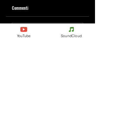
Commenti
Scrivi un commento
YouTube
SoundCloud
Condividi i tuoi pensieri
Scrivi il primo commento.
Evènements
Electronic Music
Teknival
Hardcore
festival di musica
Acidcore
elettronica
Tekno Tribe
Rave party
Acid Tekno
Free Party
Mental Tekno
Italia
Hardtek
Francia
Tribecore
Belgio
Mentalcore
Germania
Hard Techno
Cechia
Trance psichedelica
Olanda
Dark minimal