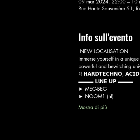
09 mar 2024, 22:00 – 10 
Rue Haute Sauvenière 51, R
Info sull'evento
 NEW LOCALISATION
Immerse yourself in a unique 
powerful and bewitching unive
⛓️ 𝗛𝗔𝗥𝗗𝗧𝗘𝗖𝗛𝗡𝗢, 𝗔𝗖𝗜𝗗
▬▬▬ 𝗟𝗹𝗡𝗘 𝗨𝗣 ▬▬▬
► MEG-BEG
► NOOM1 (nl)
Mostra di più