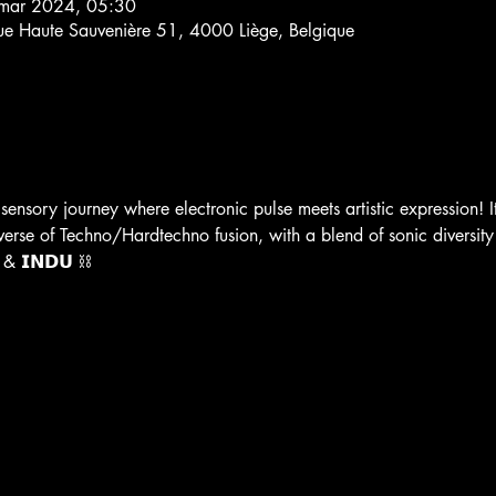
mar 2024, 05:30
ue Haute Sauvenière 51, 4000 Liège, Belgique
sensory journey where electronic pulse meets artistic expression! It
rse of Techno/Hardtechno fusion, with a blend of sonic diversity an
 & 𝗜𝗡𝗗𝗨 ⛓️