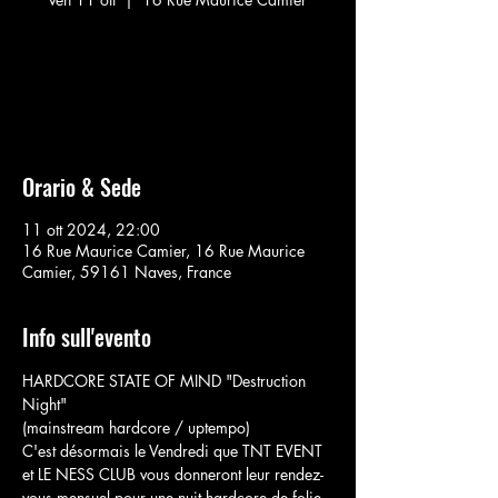
Aucun billet en vente
Voir d'autres événements
Orario & Sede
11 ott 2024, 22:00
16 Rue Maurice Camier, 16 Rue Maurice
Camier, 59161 Naves, France
Info sull'evento
HARDCORE STATE OF MIND "Destruction 
Night"
(mainstream hardcore / uptempo)
C'est désormais le Vendredi que TNT EVENT 
et LE NESS CLUB vous donneront leur rendez-
vous mensuel pour une nuit hardcore de folie.