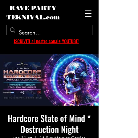
RAVE PARTY
TEKNIVAL.com
ISCRIVITI al nostro canale YOUTUBE!
Hardcore State of Mind *
Destruction Night
ven 11 ott
  |  
16 Rue Maurice Camier