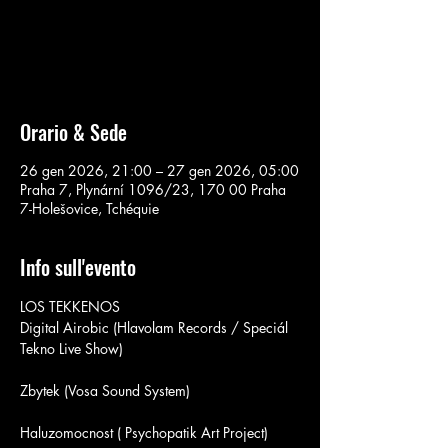
Aucun billet en vente
Voir d'autres événements
Orario & Sede
26 gen 2026, 21:00 – 27 gen 2026, 05:00
Praha 7, Plynární 1096/23, 170 00 Praha
7-Holešovice, Tchéquie
Info sull'evento
LOS TEKKENOS
Digital Airobic (Hlavolam Records / Speciál 
Tekno Live Show)
Zbytek (Vosa Sound System)
Haluzomocnost ( Psychopatik Art Project)