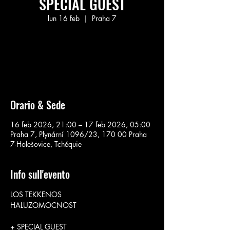
SPECIAL GUEST
lun 16 feb
  |  
Praha 7
Aucun billet en vente
Voir d'autres événements
Orario & Sede
16 feb 2026, 21:00 – 17 feb 2026, 05:00
Praha 7, Plynární 1096/23, 170 00 Praha
7-Holešovice, Tchéquie
Info sull'evento
LOS TEKKENOS
HALUZOMOCNOST
+ SPECIAL GUEST