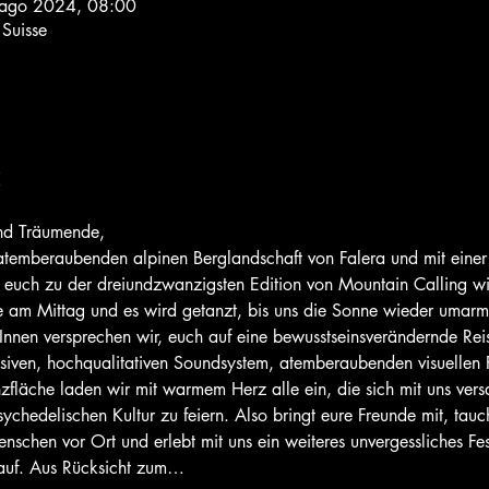
 ago 2024, 08:00
Suisse
☾
und Träumende,
r atemberaubenden alpinen Berglandschaft von Falera und mit einer
r euch zu der dreiundzwanzigsten Edition von Mountain Calling w
e am Mittag und es wird getanzt, bis uns die Sonne wieder umarmt
rInnen versprechen wir, euch auf eine bewusstseinsverändernde Re
iven, hochqualitativen Soundsystem, atemberaubenden visuellen P
zfläche laden wir mit warmem Herz alle ein, die sich mit uns ve
chedelischen Kultur zu feiern. Also bringt eure Freunde mit, tauch
nschen vor Ort und erlebt mit uns ein weiteres unvergessliches Fes
kauf. Aus Rücksicht zum…