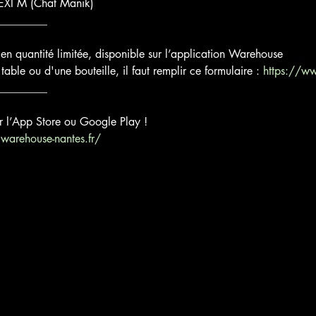
XI M (Chat Manik)

________

n quantité limitée, disponible sur l’application Warehouse

 table ou d'une bouteille, il faut remplir ce formulaire : 
https://ww
________

r l’App Store ou Google Play !

warehouse-nantes.fr/