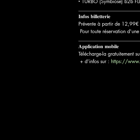
‣ TURBO (Symbiose) b2b FLE
_________________________
𝐈𝐧𝐟𝐨𝐬 𝐛𝐢𝐥𝐥𝐞𝐭𝐭𝐞𝐫𝐢𝐞

Prévente à partir de 12,99€ e
 Pour toute réservation d'une
_________________________
𝐀𝐩𝐩𝐥𝐢𝐜𝐚𝐭𝐢𝐨𝐧 𝐦𝐨𝐛𝐢𝐥𝐞

Télécharge-la gratuitement su
 + d’infos sur : 
https://www.