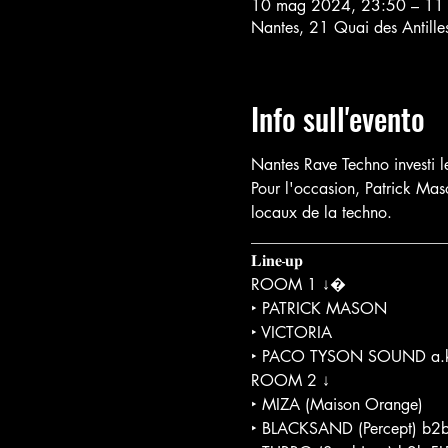
10 mag 2024, 23:50 – 11
Nantes, 21 Quai des Antill
Info sull'evento
Nantes Rave Techno investi 
Pour l'occasion, Patrick Mas
locaux de la techno.
_________________________
𝐋𝐢𝐧𝐞-𝐮𝐩

ROOM 1 ↓�

‣ PATRICK MASON

‣ VICTORIA

‣ PACO TYSON SOUND a.k.
ROOM 2 ↓

‣ MIZA (Maison Orange)

‣ BLACKSAND (Percept) b2b