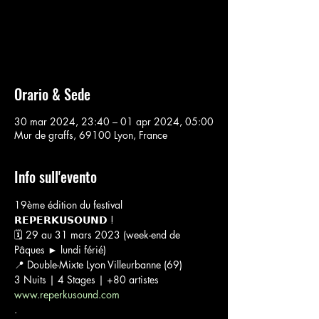
Aucun billet en vente
Voir d'autres événements
Orario & Sede
30 mar 2024, 23:40 – 01 apr 2024, 05:00
Mur de graffs, 69100 Lyon, France
Info sull'evento
19ème édition du festival 
𝗥𝗘𝗣𝗘𝗥𝗞𝗨𝗦𝗢𝗨𝗡𝗗 !
🗓 29 au 31 mars 2023 (week-end de 
Pâques ► lundi férié)
📍 Double-Mixte Lyon Villeurbanne (69)
3 Nuits | 4 Stages | +80 artistes
www.reperkusound.com
.