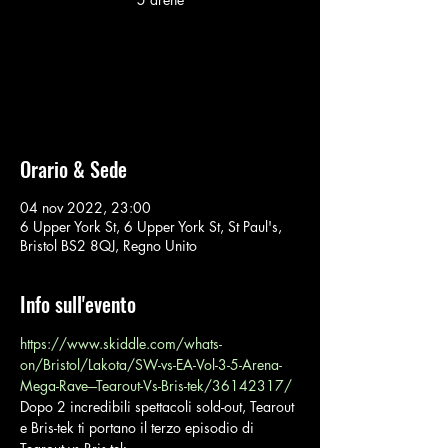
Nessun biglietto in vendita
Vedi altri eventi
Orario & Sede
04 nov 2022, 23:00
6 Upper York St, 6 Upper York St, St Paul's,
Bristol BS2 8QJ, Regno Unito
Info sull'evento
https://www.skiddle.com/whats-
on/Bristol/Lakota/SW-vs-EA-Vol-3-5-Arena-
Mega-Rave---Tearout-Vs-Bris-tek/36142317/
Dopo 2 incredibili spettacoli sold-out, Tearout 
e Bris-tek ti portano il terzo episodio di 