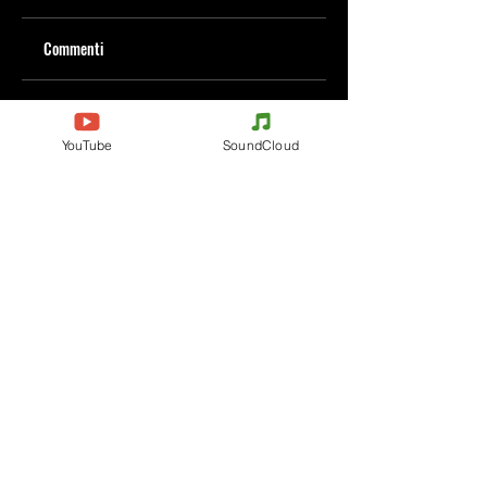
Commenti
Scrivi un commento
YouTube
SoundCloud
Condividi i tuoi pensieri
Scrivi il primo commento.
Evènements
Electronic Music
Teknival
Hardcore
festival di musica
Acidcore
elettronica
Tekno Tribe
Rave party
Acid Tekno
Free Party
Mental Tekno
Italia
Hardtek
Francia
Tribecore
Belgio
Mentalcore
Germania
Hard Techno
Cechia
Trance psichedelica