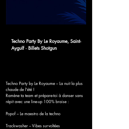
shotgun.live
Techno Party By Le Royaume, Saint-
Aygulf · Billets Shotgun
Billets pour Techno Party By Le Royaume
à Côte D'azur, France – le 31 août
2025
Techno Party by Le Royaume – La nuit la plus 
chaude de l'été !
Ramène ta team et prépare-toi à danser sans 
répit avec une line-up 100% braise :
Popof – Le maestro de la techno
Trackwasher – Vibes survoltées