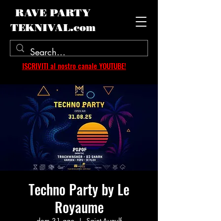
RAVE PARTY
TEKNIVAL.com
ISCRIVITI al nostro canale YOUTUBE!
Techno Party by Le
Royaume
dom 31 ago
  |  
Saint-Aygulf