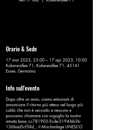
Nessun biglietto in vendita
Vedi altri eventi
Orario & Sede
17 mar 2023, 23:00 – 17 apr 2023, 10:00
Kokereiallee 71, Kokereiallee 71, 45141
Essen, Germania
Info sull'evento
Dopo oltre un anno, siamo entusiasti di
annunciare il ritorno più atteso nel luogo più
caldo che non è secondo a nessuno e
possiamo chiamare con orgoglio la nostra
amata base_cc781905-5cde-3194-bb3b-
136bad5cf58d_: il Mischanlage UNESCO