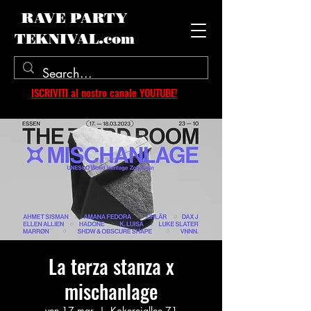
RAVE PARTY
TEKNIVAL.com
ISCRIVITI al nostro canale YOUTUBE!
La terza stanza x
mischanlage
ven 17 mar
  |  
Kokereiallee 71