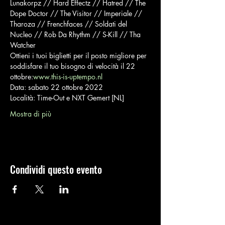
Lunakorpz // Hard Effectz // Hatred // The 
Dope Doctor // The Visitor // Imperiale // 
Tharoza // Frenchfaces // Soldati del 
Nucleo // Rob Da Rhythm // S-Kill // Tha 
Watcher
Ottieni i tuoi biglietti per il posto migliore per 
soddisfare il tuo bisogno di velocità il 22 
ottobre:
www.this-is-uptempo.nl
Data: sabato 22 ottobre 2022
Località: Time-Out e NXT Gemert [NL]
Mostra di più
Condividi questo evento