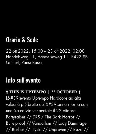
Nessun biglietto in vendita
Vedi altri eventi
Orario & Sede
22 ott 2022, 15:00 – 23 ott 2022, 02:00
Handelsweg 11, Handelseweg 11, 5423 SB
Gemert, Paesi Bassi
Info sull'evento
🚹 𝐓𝐇𝐈𝐒 𝐈𝐒 𝐔𝐏𝐓𝐄𝐌𝐏𝐎 | 𝟐𝟐 𝐎𝐂𝐓𝐎𝐁𝐄𝐑 🚹
L&#39;evento Uptempo Hardcore ad alta 
velocità più brutto dell&#39;anno ritorna con 
una 5a edizione speciale il 22 ottobre!
Partyraiser // DRS / The Dark Horror // 
Bulletproof // Vandal!sm // Lady Dammage 
// Barber // Hysta // Unproven // Røza // 