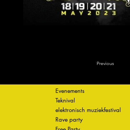
Previous
Evenements
Teknival
elektronisch muziekfestival
Rave party
Free Party