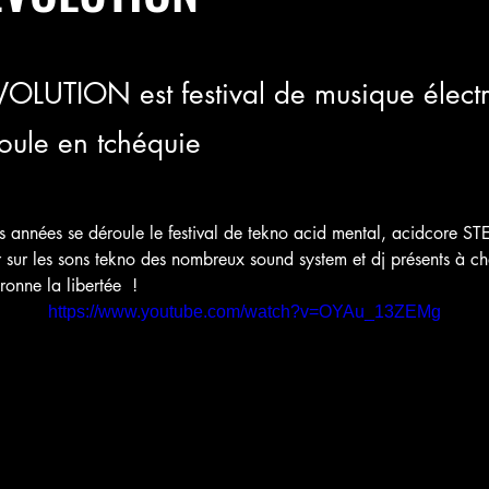
VOLUTION est festival de musique élect
oule en tchéquie
urs années se déroule le festival de tekno acid mental, acidcore
 sur les sons tekno des nombreux sound system et dj présents à ch
onne la libertée  !
https://www.youtube.com/watch?v=OYAu_13ZEMg