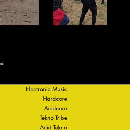
xt
Electronic Music
Hardcore
Acidcore
Tekno Tribe
Acid Tekno