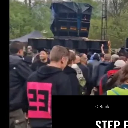
< Back
STEP 