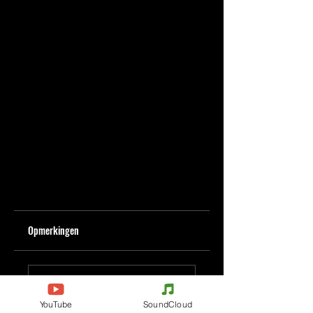
Opmerkingen
Plaats een opmerking
YouTube
SoundCloud