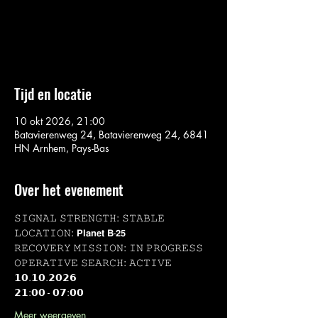
Aucun billet en vente
Voir d'autres événements
Tijd en locatie
10 okt 2026, 21:00
Batavierenweg 24, Batavierenweg 24, 6841
HN Arnhem, Pays-Bas
Over het evenement
𝚂𝙸𝙶𝙽𝙰𝙻 𝚂𝚃𝚁𝙴𝙽𝙶𝚃𝙷: 𝚂𝚃𝙰𝙱𝙻𝙴
𝙻𝙾𝙲𝙰𝚃𝙸𝙾𝙽: 𝗣𝗹𝗮𝗻𝗲𝘁 𝗕-𝟮𝟱
𝚁𝙴𝙲𝙾𝚅𝙴𝚁𝚈 𝙼𝙸𝚂𝚂𝙸𝙾𝙽: 𝙸𝙽 𝙿𝚁𝙾𝙶𝚁𝙴𝚂𝚂
𝙾𝙿𝙴𝚁𝙰𝚃𝙸𝚅𝙴 𝚂𝙴𝙰𝚁𝙲𝙷: 𝙰𝙲𝚃𝙸𝚅𝙴
𝟭𝟬.𝟭𝟬.𝟮𝟬𝟮𝟲
𝟮𝟭:𝟬𝟬 - 𝟬𝟳:𝟬𝟬
Meer weergeven