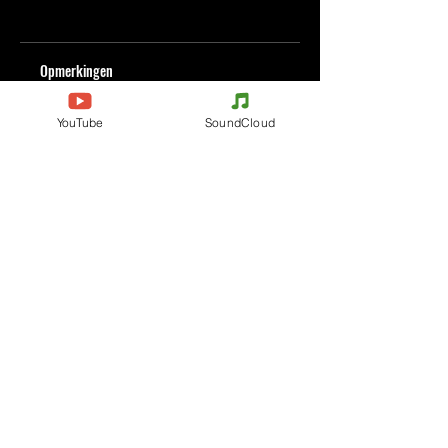
Opmerkingen
YouTube
SoundCloud
Plaats een opmerking
Deel je gedachten
Plaats de eerste opmerking.
Evenements
Electronic Music
Teknival
Hardcore
elektronisch muziekfestival
Acidcore
Rave party
Tekno Tribe
Free Party
Acid Tekno
Frankrijk
Mental Tekno
België
Hardtek
Italië
Tribecore
Duitsland
Mentalcore