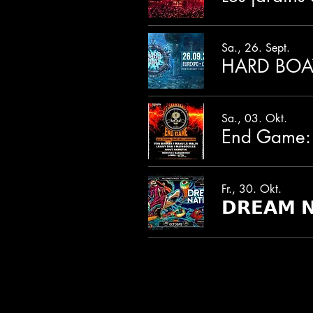
Sa., 26. Sept.
HARD BOAT
Sa., 03. Okt.
Fr., 30. Okt.
𝗗𝗥𝗘𝗔𝗠 𝗡