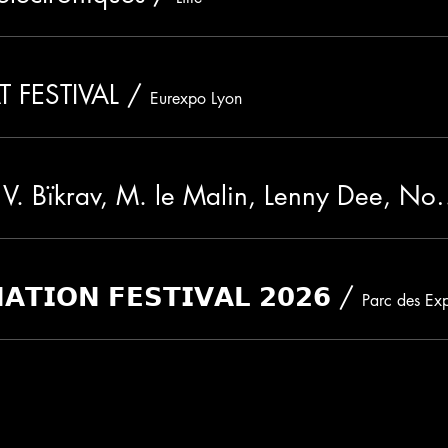
 FESTIVAL
/
Eurexpo Lyon
End Game: V. Bïkrav, M. le Malin,
𝗔𝗧𝗜𝗢𝗡 𝗙𝗘𝗦𝗧𝗜𝗩𝗔𝗟 𝟮𝟬𝟮𝟲
/