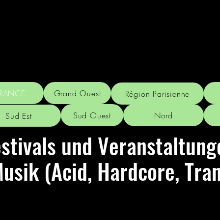
RANCE
Grand Ouest
Région Parisienne
Sud Ouest
Nord
Sud Est
stivals und Veranstaltung
usik (Acid, Hardcore, Tran