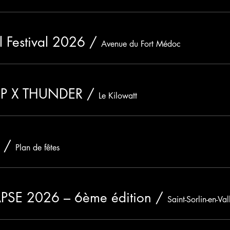
l Festival 2026
/
Avenue du Fort Médoc
EP X THUNDER
/
Le Kilowatt
/
Plan de fêtes
PSE 2026 – 6ème édition
/
Saint-Sorlin-en-Val