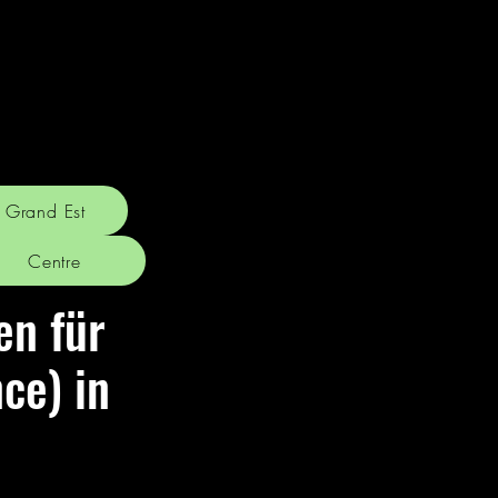
Grand Est
Centre
en für
ce) in