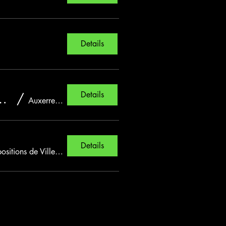
Details
Details
 Lenny Dee, Nout Heretik, Maissouille...
/
Auxerrexpo
Details
Parc des Expositions de Villepinte