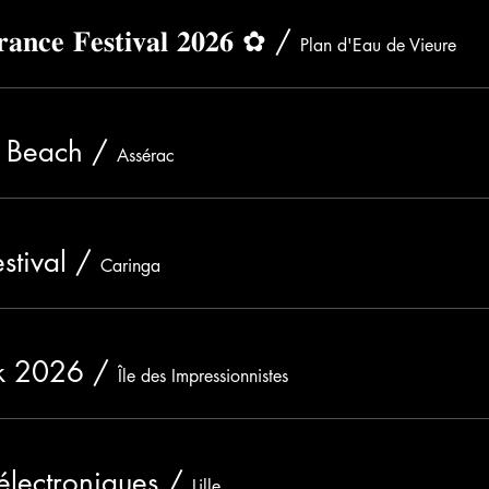
𝐧𝐜𝐞 𝐅𝐞𝐬𝐭𝐢𝐯𝐚𝐥 𝟐𝟎𝟐𝟔 ✿
/
Plan d'Eau de Vieure
n Beach
/
Assérac
stival
/
Caringa
rk 2026
/
Île des Impressionnistes
 électroniques
/
Lille