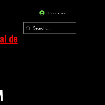
Iniciar sesión
al de
M