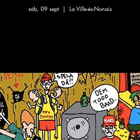
sáb, 09 sept
  |  
La Ville-és-Nonais
Aucun billet en vente
Voir d'autres événements