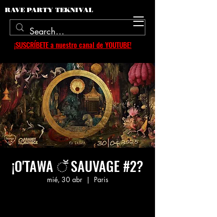
RAVE PARTY TEKNIVAL
¡SUSCRÍBETE a nuestro canal de YOUTUBE!
¡O'TAWA ॕ SAUVAGE #2?
mié, 30 abr
  |  
Paris
Aucun billet en vente