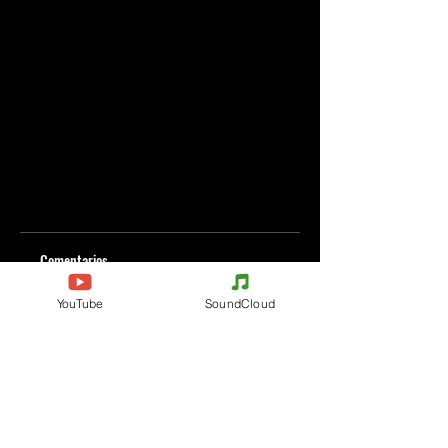
Comentarios
YouTube
SoundCloud
Escribe un comentario
Comparte lo que piensas
Sé el primero en escribir un comentario.