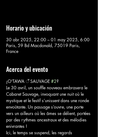
Voir d'autres événements
Horario y ubicación
30 abr 2025, 22:00 – 01 may 2025, 6:00
Paris, 59 Bd Macdonald, 75019 Paris,
France
Acerca del evento
¡O'TAWA ॕ SAUVAGE 
#2
?
Le 30 avril, un souffle nouveau embrasera le 
Cabaret Sauvage, invoquant une nuit où le 
mystique et le festif s’unissent dans une ronde 
envoûtante. Un passage s’ouvre, une porte 
vers un ailleurs où les âmes se délient, portées 
par des rythmes ancestraux et des mélodies 
enivrantes !
Ici, le temps se suspend, les regards 